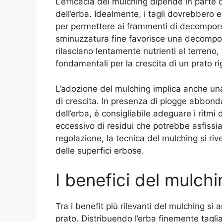
L’efficacia del mulching dipende in parte d
dell’erba. Idealmente, i tagli dovrebbero e
per permettere ai frammenti di decompors
sminuzzatura fine favorisce una decomposi
rilasciano lentamente nutrienti al terreno,
fondamentali per la crescita di un prato ri
L’adozione del mulching implica anche una
di crescita. In presenza di piogge abbond
dell’erba, è consigliabile adeguare i ritmi 
eccessivo di residui che potrebbe asfissia
regolazione, la tecnica del mulching si ri
delle superfici erbose.
I benefici del mulch
Tra i benefit più rilevanti del mulching si
prato. Distribuendo l’erba finemente taglia