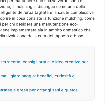
fficaci per mantenere uno spazio verde sano e
uzione, il mulching si distingue come una delle
elligente dell’erba tagliata e la salute complessiva
coprire in cosa consiste la funzione mulching, come
aggi per chi desidera una manutenzione eco-
i, viene implementata sia in ambito domestico che
la rivoluzione della cura del tappeto erboso.
erracotta: consigli pratici e idee creative per
ma il giardinaggio: benefici, curiosità e
strategie green per ortaggi sani e gustosi