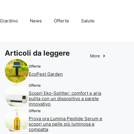
Giardino
News
Offerte
Salute
Articoli da leggere
More
Offerte
EcoPest Garden
Offerte
Scopri Eko-Splitter: comfort e aria
pulita con un dispositivo a parete
innovativo
Offerte
Prova ora Lumina Peptide Serum e
scopri una pelle più luminosa e
compatta