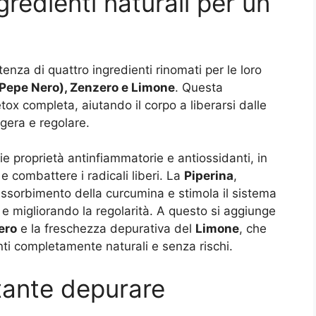
redienti naturali per un
nza di quattro ingredienti rinomati per le loro
Pepe Nero), Zenzero e Limone
. Questa
ox completa, aiutando il corpo a liberarsi dalle
ggera e regolare.
ie proprietà antinfiammatorie e antiossidanti, in
e combattere i radicali liberi. La
Piperina
,
’assorbimento della curcumina e stimola il sistema
le e migliorando la regolarità. A questo si aggiunge
ero
e la freschezza depurativa del
Limone
, che
nti completamente naturali e senza rischi.
tante depurare