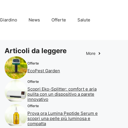
Giardino
News
Offerte
Salute
Articoli da leggere
More
Offerte
EcoPest Garden
Offerte
Scopri Eko-Splitter: comfort e aria
pulita con un dispositivo a parete
innovativo
Offerte
Prova ora Lumina Peptide Serum e
scopri una pelle più luminosa e
compatta