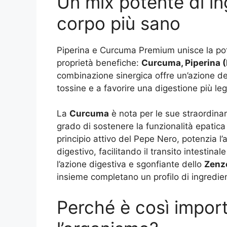
Un mix potente di ing
corpo più sano
Piperina e Curcuma Premium unisce la pote
proprietà benefiche:
Curcuma, Piperina (
combinazione sinergica offre un’azione det
tossine e a favorire una digestione più le
La
Curcuma
è nota per le sue straordinar
grado di sostenere la funzionalità epatica 
principio attivo del Pepe Nero, potenzia l
digestivo, facilitando il transito intestina
l’azione digestiva e sgonfiante dello
Zenz
insieme completano un profilo di ingredie
Perché è così impor