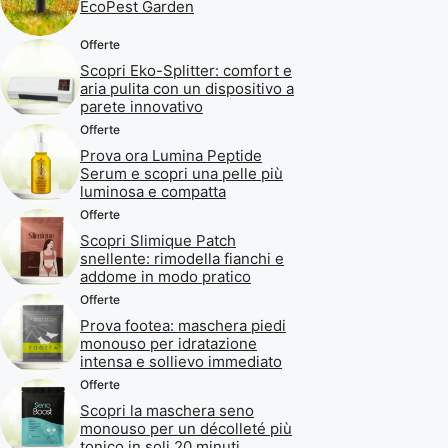
EcoPest Garden
Offerte
Scopri Eko-Splitter: comfort e
aria pulita con un dispositivo a
parete innovativo
Offerte
Prova ora Lumina Peptide
Serum e scopri una pelle più
luminosa e compatta
Offerte
Scopri Slimique Patch
snellente: rimodella fianchi e
addome in modo pratico
Offerte
Prova footea: maschera piedi
monouso per idratazione
intensa e sollievo immediato
Offerte
Scopri la maschera seno
monouso per un décolleté più
tonico in soli 20 minuti