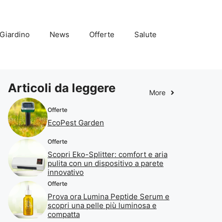
Giardino
News
Offerte
Salute
Articoli da leggere
More
Offerte
EcoPest Garden
Offerte
Scopri Eko-Splitter: comfort e aria
pulita con un dispositivo a parete
innovativo
Offerte
Prova ora Lumina Peptide Serum e
scopri una pelle più luminosa e
compatta